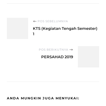
Navigasi
POS SEBELUMNYA
KTS (Kegiatan Tengah Semester)
Artikel
1
POS BERIKUTNYA
PERSAHAD 2019
ANDA MUNGKIN JUGA MENYUKAI: