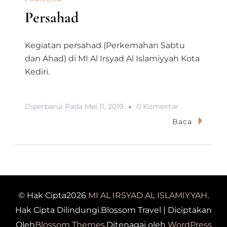
Persahad
Kegiatan persahad (Perkemahan Sabtu
dan Ahad) di MI Al Irsyad Al Islamiyyah Kota
Kediri.
Pada
Diperbarui Pada
Mei 11, 2019
0 Komentar
Persahad
Baca
© Hak Cipta2026
MI AL IRSYAD AL ISLAMIYYAH
.
Hak Cipta Dilindungi.
Blossom Travel | Diciptakan
Oleh
Blossom Themes
.Ditenagai oleh
WordPress