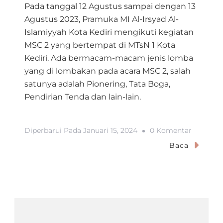
Pada tanggal 12 Agustus sampai dengan 13
Agustus 2023, Pramuka MI Al-Irsyad Al-
Islamiyyah Kota Kediri mengikuti kegiatan
MSC 2 yang bertempat di MTsN 1 Kota
Kediri. Ada bermacam-macam jenis lomba
yang di lombakan pada acara MSC 2, salah
satunya adalah Pionering, Tata Boga,
Pendirian Tenda dan lain-lain.
Pada
Diperbarui Pada
Januari 15, 2024
0 Komentar
MSC
Baca
2
Matsans
Scout
Competi
2