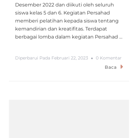
Desember 2022 dan diikuti oleh seluruh
siswa kelas 5 dan 6. Kegiatan Persahad
memberi pelatihan kepada siswa tentang
kemandirian dan kreatifitas. Terdapat
berbagai lomba dalam kegiatan Persahad …
Pada
Diperbarui Pada
Februari 22, 2023
0 Komentar
PERSA
Baca
2022