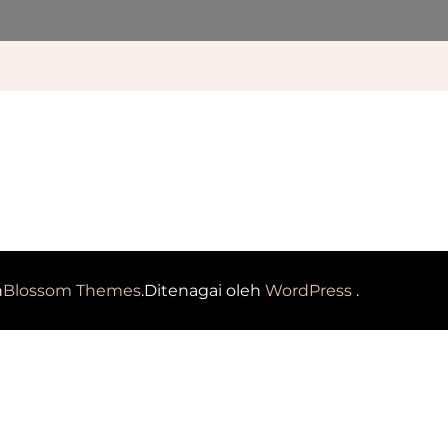
h
Blossom Themes
.Ditenagai oleh
WordPress
.