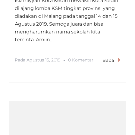
Islamiyyah Kota Kediri mewakili Kota Kediri
di ajang lomba KSM tingkat provinsi yang
diadakan di Malang pada tanggal 14 dan 15
Agustus 2019. Semoga juara dan bisa
mengharumkan nama sekolah kita
tercinta. Amiin..
Pada
Pada
Agustus 15, 2019
0 Komentar
Baca
KSM
Tingkat
Provinsi